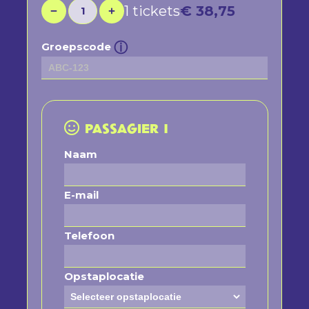
1 tickets
€ 38,75
1
−
+
ⓘ
Groepscode
PASSAGIER 1
Naam
E-mail
Telefoon
Opstaplocatie