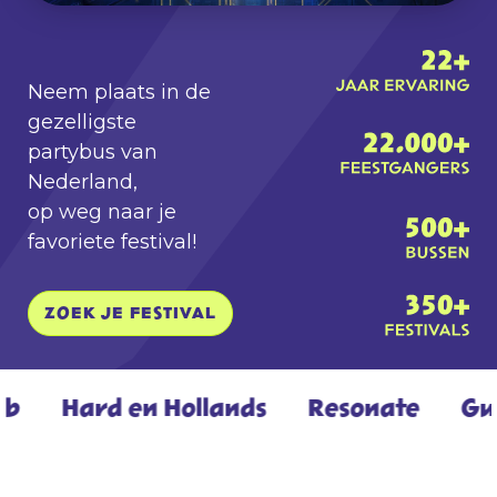
Neem plaats in de
gezelligste
partybus van
Nederland,
op weg naar je
favoriete festival!
ZOEK JE FESTIVAL
 en Hollands
✦
Resonate
✦
Gunz for Hir