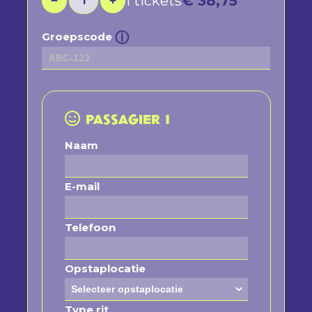
1 tickets
€ 38,75
1
−
+
ⓘ
Groepscode
PASSAGIER 1
Naam
E-mail
Telefoon
Opstaplocatie
Type rit