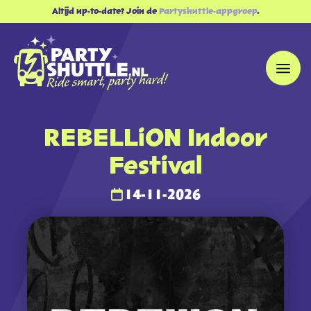
Altijd up-to-date? Join de
Partyshuttle-appgroep
.
REBELLiON Indoor
Festival
14-11-2026