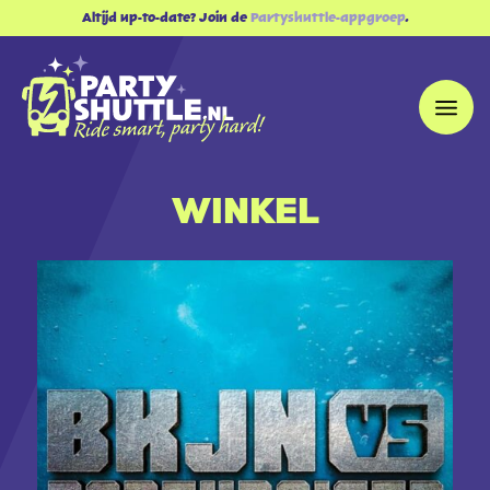
Altijd up-to-date? Join de
Partyshuttle-appgroep
.
WINKEL