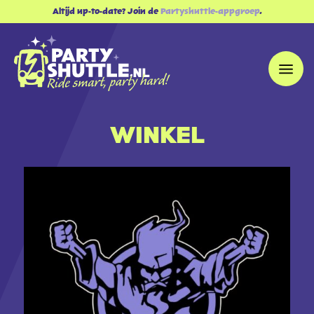
Altijd up-to-date? Join de
Partyshuttle-appgroep
.
WINKEL