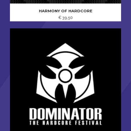
HARMONY OF HARDCORE
€
39,50